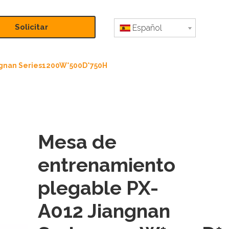
Solicitar
Español
presupuesto
ngnan Series1200W*500D*750H
Mesa de
entrenamiento
plegable PX-
A012 Jiangnan