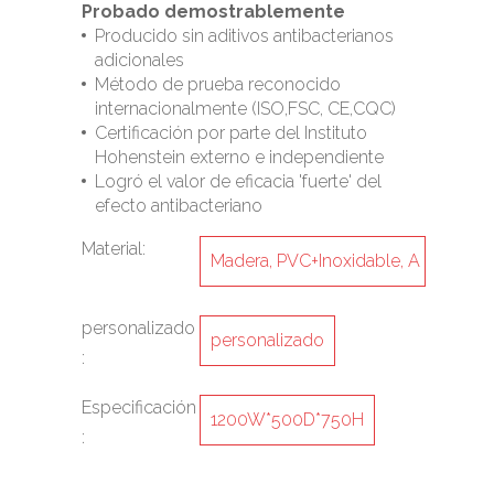
Probado demostrablemente
Producido sin aditivos antibacterianos
adicionales
Método de prueba reconocido
internacionalmente (ISO,FSC, CE,CQC)
Certificación por parte del Instituto
Hohenstein externo e independiente
Logró el valor de eficacia 'fuerte' del
efecto antibacteriano
Material:
Madera, PVC+Inoxidable, A
cero+HDF
personalizado
personalizado
:
Especificación
1200W*500D*750H
: