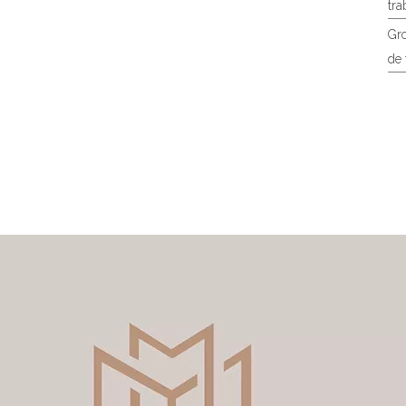
tra
Gro
de 