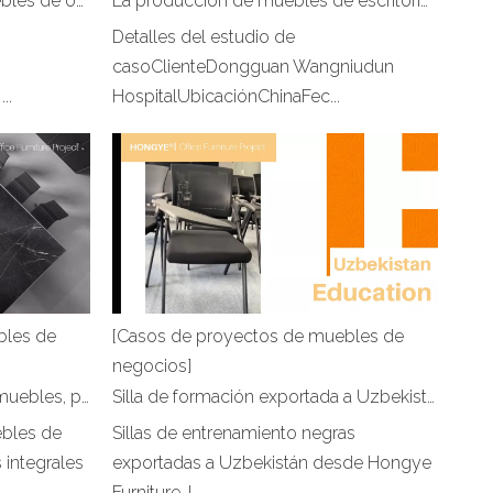
Soluciones exitosas para muebles de oficinas comerciales: la construcción del Centro de Educación del Gobierno Incorrupto de Wuhai
La producción de muebles de escritorio de oficina profesionales para las 500 principales empresas de China-Seguros de China
Detalles del estudio de
casoClienteDongguan Wangniudun
..
HospitalUbicaciónChinaFec...
bles de
[Casos de proyectos de muebles de
negocios]
Nosotros, los fabricantes de muebles, proporcionamos a 'The Place' Dubai las soluciones de muebles
Silla de formación exportada a Uzbekistán
ebles de
Sillas de entrenamiento negras
s integrales
exportadas a Uzbekistán desde Hongye
Furniture. L...