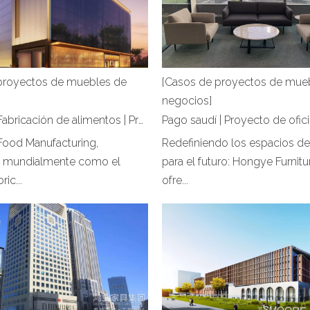
proyectos de muebles de
[Casos de proyectos de mue
negocios]
Tee Yih Jia Fabricación de alimentos | Proyecto de oficina de Hongye Furniture
 Food Manufacturing,
Redefiniendo los espacios de
a mundialmente como el
para el futuro: Hongye Furnit
ric...
ofre...