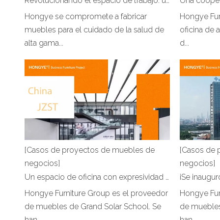
Revolucionando el espacio de trabajo: una mirada a nuestras innovadoras soluciones de oficina en Arabia Saudita
Hongye se compromete a fabricar
Hongye Fur
muebles para el cuidado de la salud de
oficina de 
alta gama...
d...
[Casos de proyectos de muebles de
[Casos de 
negocios]
negocios]
Un espacio de oficina con expresividad única
Hongye Furniture Group es el proveedor
Hongye Fur
de muebles de Grand Solar School. Se
de muebles
han ...
han ...