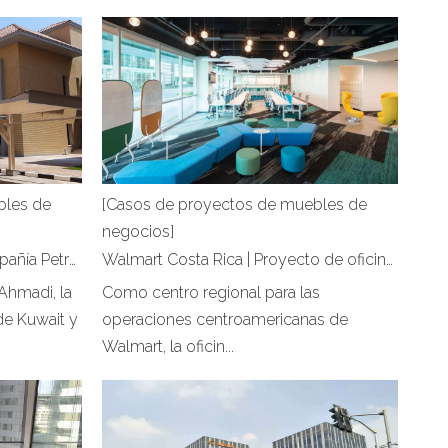
bles de
[Casos de proyectos de muebles de
negocios]
Ahmadi Services Group, Compañía Petrolera de Kuwait | Proyecto de oficina de Hongye Furniture
Walmart Costa Rica | Proyecto de oficina de Hongye Furniture
Ahmadi, la
Como centro regional para las
de Kuwait y
operaciones centroamericanas de
Walmart, la oficin...