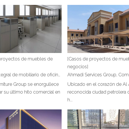
proyectos de muebles de
[Casos de proyectos de mue
negocios]
Solución integral de mobiliario de oficina en Trinidad y Tobago | Grupo de muebles Hongye
niture Group se enorgullece
Ubicado en el corazón de Al 
r su último hito comercial en
reconocida ciudad petrolera 
h...