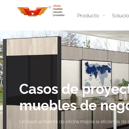
Producto
Soluci
Casos de proyec
muebles de neg
Un buen ambiente de oficina mejora la eficiencia de s