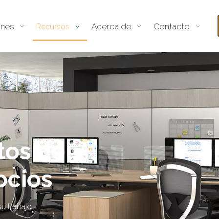
ones
Acerca de
Contacto
Recursos
tos de
ocios
u trabajo.