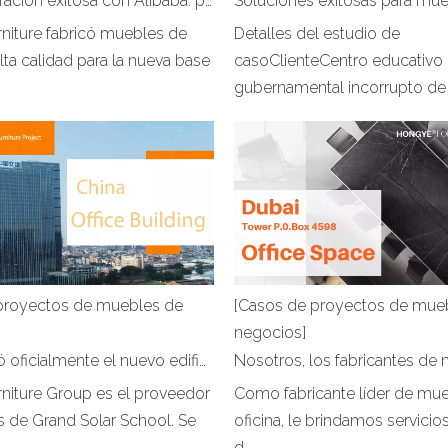
Una cooperación exitosa con Alibaba: proporcionamos una solución de mobiliario de oficina a la base DaHongqiao de Alibaba
niture fabricó muebles de
Detalles del estudio de
alta calidad para la nueva base
casoClienteCentro educativo
gubernamental incorrupto de .
proyectos de muebles de
[Casos de proyectos de mue
negocios]
¡Se inauguró oficialmente el nuevo edificio de oficinas de CCCC - FHDI Engineering CO., LTD!
niture Group es el proveedor
Como fabricante líder de mu
 de Grand Solar School. Se
oficina, le brindamos servicio
d...