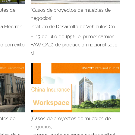
bles de
[Casos de proyectos de muebles de
negocios]
Parque Industrial de Tecnología Electrónica Macwell | Proyecto de oficina de Hongye Furniture
Instituto de Desarrollo de Vehículos Comerciales FAW Jiefang (Qingdao) | Proyecto de oficina de Hongye Furniture
El 13 de julio de 1956, el primer camión
 con éxito
FAW CA10 de producción nacional salió
d...
bles de
[Casos de proyectos de muebles de
negocios]