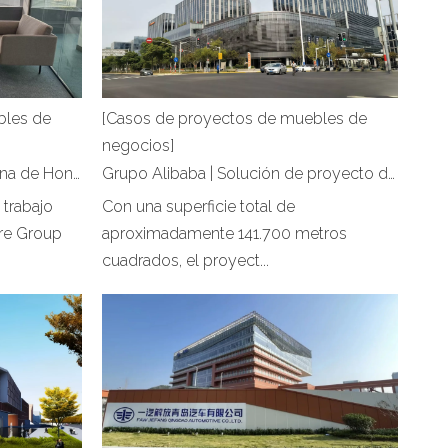
bles de
[Casos de proyectos de muebles de
negocios]
Pago saudí | Proyecto de oficina de Hongye Furniture
Grupo Alibaba | Solución de proyecto de oficina de Hongye Furniture
 trabajo
Con una superficie total de
ure Group
aproximadamente 141.700 metros
cuadrados, el proyect...