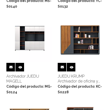
librería
Código del producto:
MS-
Código del producto:
YC-
S0140
S0132
Archivador JUEDU
JUEDU KRUMP
MAGELL
Archivador de oficina y
estantería
Código del producto:
MG-
Código del producto:
KC-
S0124
S0228