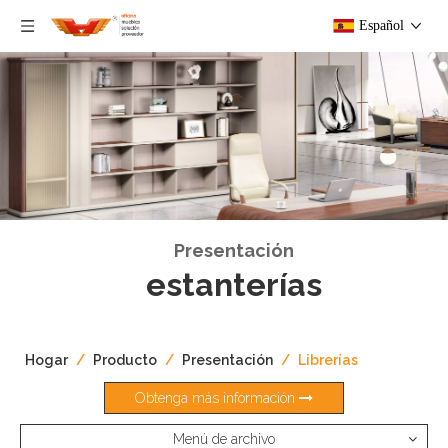
Español
Presentación
estanterías
Hogar
/
Producto
/
Presentación
/
Librerías
Obtenga más información
Menú de archivo