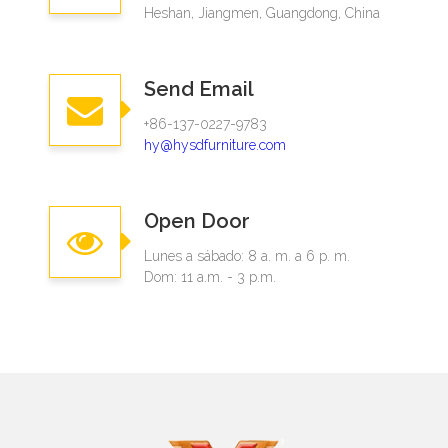
Heshan, Jiangmen, Guangdong, China
Send Email
+86-137-0227-9783
hy@hysdfurniture.com
Open Door
Lunes a sábado: 8 a. m. a 6 p. m.
Dom: 11 a.m. - 3 p.m.