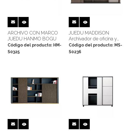
ARCHIVO CON MARCO
JUEDU MADDISON
JUEDU HANMO BOGU
Archivador de oficina y
estantería
Código del producto:
HM-
Código del producto:
MS-
S0325
S0236