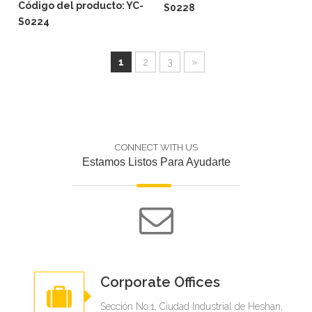
Código del producto:
YC-
S0228
S0224
1
2
3
»
CONNECT WITH US
Estamos Listos Para Ayudarte
Corporate Offices
Sección No.1, Ciudad Industrial de Heshan,