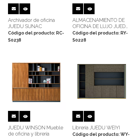
Archivador de oficina
ALMACENAMIENTO DE
JUEDU SUNAC
OFICINA DE LUJO JUEDU
RONGYUE
Código del producto:
RC-
Código del producto:
RY-
S0238
S0228
JUEDU WINSON Mueble
Librería JUEDU WEIYI
de oficina y librería
Código del producto:
WY-