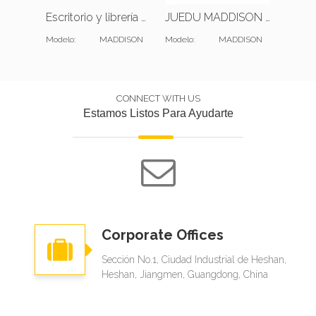
Escritorio y librería en forma de L de Office Executive
JUEDU MADDISON Sofá de una plaza |Cojín estándar |Cuero verde oscuro
Modelo:
MADDISON
Modelo:
MADDISON
Modelo:
CONNECT WITH US
Estamos Listos Para Ayudarte
Corporate Offices
Sección No.1, Ciudad Industrial de Heshan,
Heshan, Jiangmen, Guangdong, China