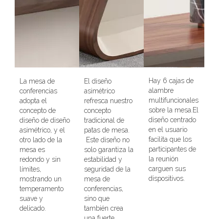
Hay 6 cajas de
La mesa de
El diseño
alambre
conferencias
asimétrico
multifuncionales
adopta el
refresca nuestro
sobre la mesa.El
concepto de
concepto
diseño centrado
diseño de diseño
tradicional de
en el usuario
asimétrico, y el
patas de mesa.
facilita que los
otro lado de la
Este diseño no
participantes de
mesa es
solo garantiza la
la reunión
redondo y sin
estabilidad y
carguen sus
límites,
seguridad de la
dispositivos.
mostrando un
mesa de
temperamento
conferencias,
suave y
sino que
delicado.
también crea
una fuerte