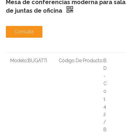
Mesa de conferencias moderna para sala
de juntas de oficina
Consulta
Modelo:
BUGATTI
Código De Producto:
B
D
-
C
0
1
4
2
/
B