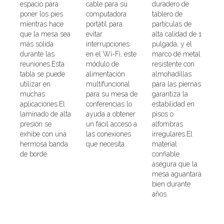
espacio para
cable para su
duradero de
poner los pies
computadora
tablero de
mientras hace
portátil para
partículas de
que la mesa sea
evitar
alta calidad de 1
más sólida
interrupciones
pulgada, y el
durante las
en el Wi-Fi, este
marco de metal
reuniones.Esta
módulo de
resistente con
tabla se puede
alimentación
almohadillas
utilizar en
multifuncional
para las piernas
muchas
para su mesa de
garantiza la
aplicaciones.El
conferencias lo
estabilidad en
laminado de alta
ayuda a obtener
pisos o
presión se
un fácil acceso a
alfombras
exhibe con una
las conexiones
irregulares.El
hermosa banda
que necesita.
material
de borde.
confiable
asegura que la
mesa aguantará
bien durante
años.