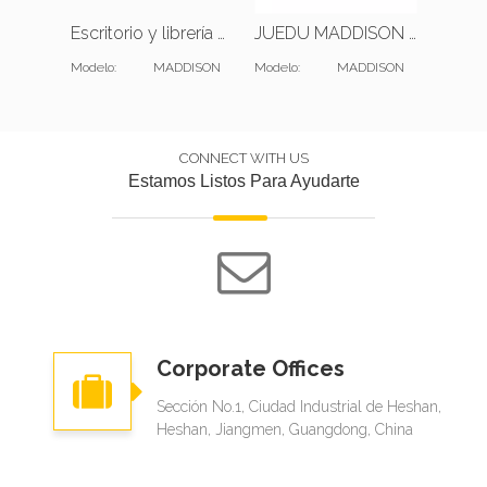
Escritorio y librería en forma de L de Office Executive
JUEDU MADDISON Sofá de una plaza |Cojín estándar |Cuero verde oscuro
Modelo:
MADDISON
Modelo:
MADDISON
Modelo:
CONNECT WITH US
Estamos Listos Para Ayudarte
Corporate Offices
Sección No.1, Ciudad Industrial de Heshan,
Heshan, Jiangmen, Guangdong, China