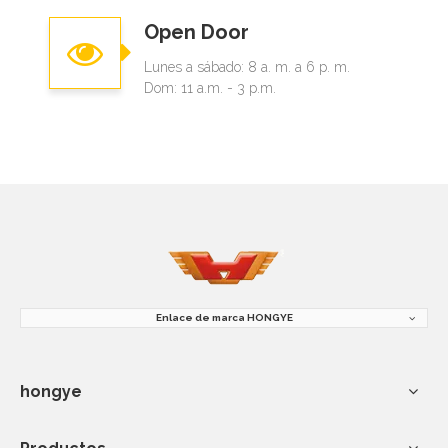
Open Door
Lunes a sábado: 8 a. m. a 6 p. m.
Dom: 11 a.m. - 3 p.m.
Enlace de marca HONGYE
hongye