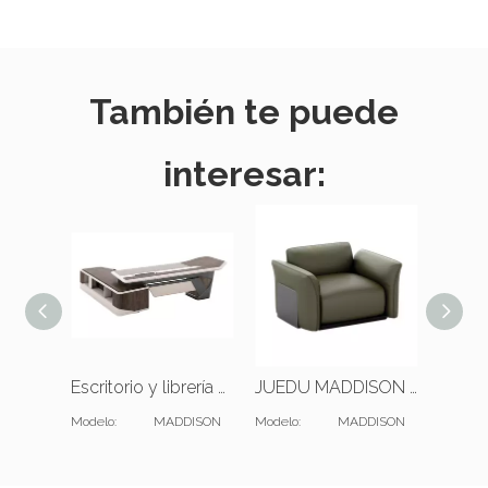
También te puede
interesar:
Escritorio y librería en forma de L de Office Executive
JUEDU MADDISON Sofá de una plaza |Cojín estándar |Cuero verde oscuro
Modelo:
MADDISON
Modelo:
MADDISON
Modelo: