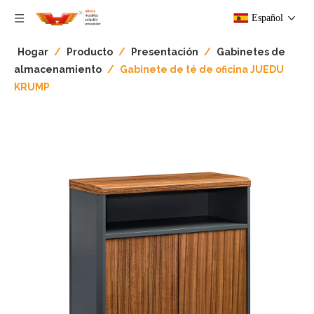
Español
Hogar
/
Producto
/
Presentación
/
Gabinetes de
almacenamiento
/
Gabinete de té de oficina JUEDU
KRUMP