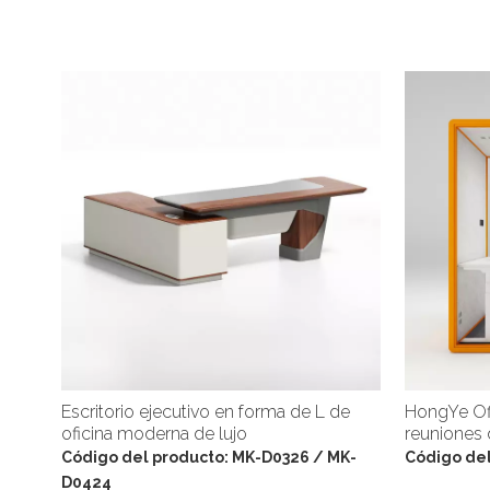
Escritorio ejecutivo en forma de L de
HongYe Off
oficina moderna de lujo
reuniones 
Código del producto:
MK-D0326 / MK-
Código del
D0424