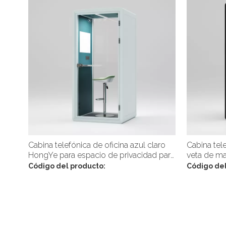
Cabina telefónica de oficina azul claro
Cabina tel
HongYe para espacio de privacidad para
veta de m
una sola persona
HongYe par
Código del producto:
Código del
una sola p