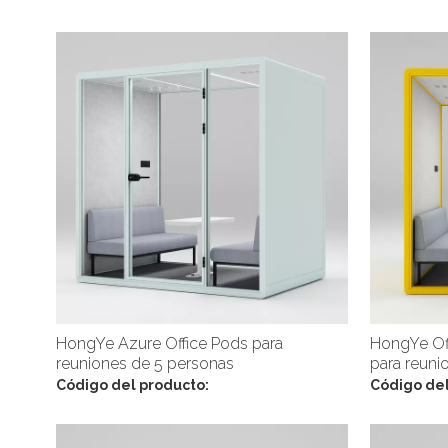
HongYe Azure Office Pods para
HongYe Off
reuniones de 5 personas
para reuni
Código del producto:
Código del