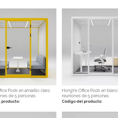
ice Pods en amarillo claro
HongYe Office Pods en blanc
ones de 5 personas
reuniones de 5 personas
 producto:
Código del producto: