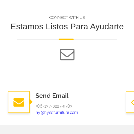
CONNECT WITH US
Estamos Listos Para Ayudarte
Send Email
+86-137-0227-9783
hy@hysdfurniture.com