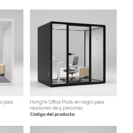
o para
HongYe Office Pods en negro para
reuniones de 5 personas
Código del producto: