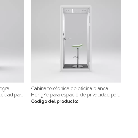
negra
Cabina telefónica de oficina blanca
acidad para
HongYe para espacio de privacidad para
una sola persona
Código del producto: