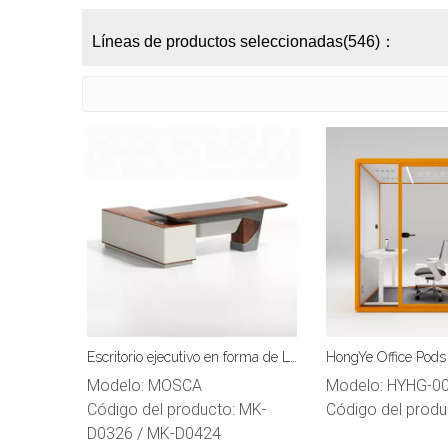
Líneas de productos seleccionadas(546)：
Escritorio ejecutivo en forma de L
HongYe Office Pods
de oficina moderna de lujo
para reuniones de 
Modelo:
MOSCA
Modelo:
HYHG-0
Código del producto:
MK-
Código del produ
D0326 / MK-D0424