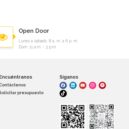
Open Door
Lunes a sábado: 8 a. m. a 6 p. m.
Dom: 11 a.m. - 3 p.m.
Encuéntranos
Síganos
Contáctenos
Solicitar presupuesto