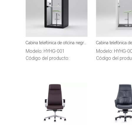
Cabina telefónica de oficina negra
Cabina telefónica de
HongYe para espacio de
blanca HongYe para
Modelo:
HYHG-001
Modelo:
HYHG-0
privacidad para una sola persona
privacidad para una
Código del producto:
Código del produ