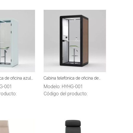
ca de oficina azul
Cabina telefónica de oficina de
ara espacio de
color de veta de madera con
G-001
Modelo:
HYHG-001
a una sola persona
marco negro HongYe para espacio
roducto:
Código del producto:
de privacidad para una sola
persona