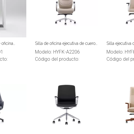
 oficina
Silla de oficina ejecutiva de cuero
Silla ejecutiva
 espacio de
de lujo
respaldo alto B
01
Modelo:
HYFK-A2206
Modelo:
HYF
 sola persona
cto:
Código del producto:
Código del p