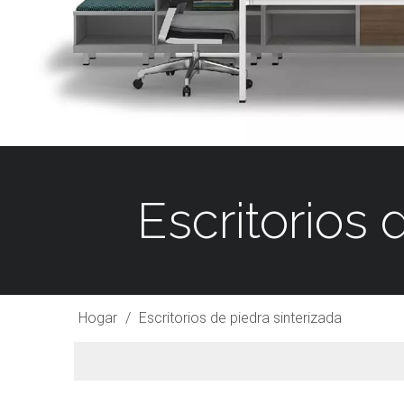
Escritorios 
Hogar
/
Escritorios de piedra sinterizada