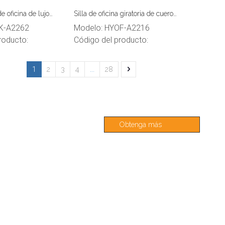
de oficina de lujo
Silla de oficina giratoria de cuero
de lujo
K-A2262
Modelo:
HYOF-A2216
roducto:
Código del producto:
1
2
3
4
...
28
Obtenga más
información