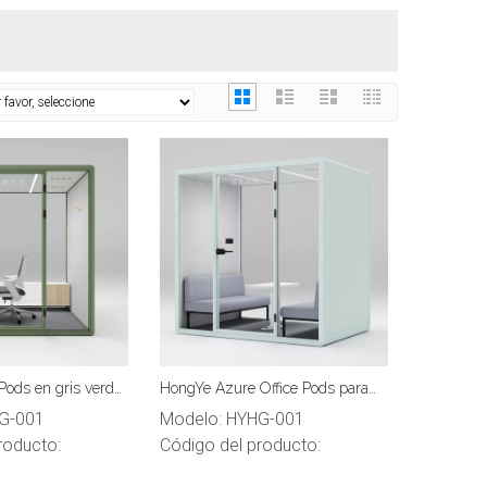
Pods en gris verde
HongYe Azure Office Pods para
 de 5 personas
reuniones de 5 personas
G-001
Modelo:
HYHG-001
roducto:
Código del producto: