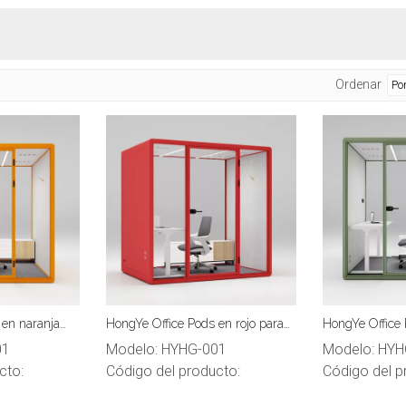
Ordenar
 en naranja
HongYe Office Pods en rojo para
HongYe Office 
5 personas
reuniones de 5 personas
para reuniones
01
Modelo:
HYHG-001
Modelo:
HYH
cto:
Código del producto:
Código del p