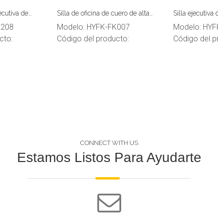
jecutiva de
Silla de oficina de cuero de alta
Silla ejecutiva 
o para oficina
calidad
con brazos
2208
Modelo:
HYFK-FK007
Modelo:
HYF
cto:
Código del producto:
Código del p
CONNECT WITH US
Estamos Listos Para Ayudarte