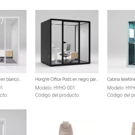
 en blanco
HongYe Office Pods en negro para
Cabina telefóni
5 personas
reuniones de 5 personas
claro HongYe p
01
Modelo:
HYHG-001
Modelo:
HYH
privacidad par
cto:
Código del producto:
Código del p