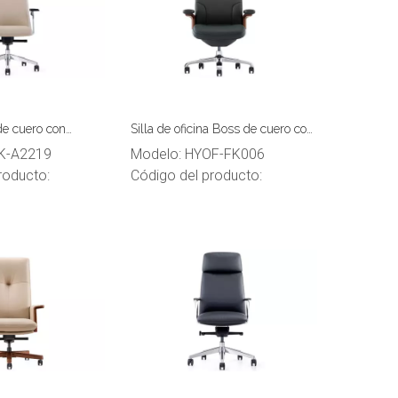
 de cuero con
Silla de oficina Boss de cuero con
oss para oficina
respaldo alto
K-A2219
Modelo:
HYOF-FK006
roducto:
Código del producto: