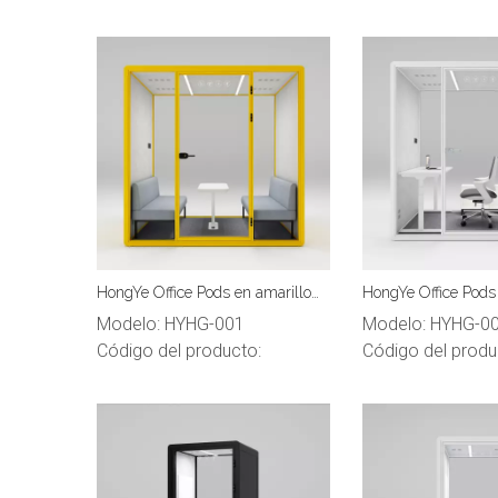
HongYe Office Pods en amarillo
HongYe Office Pods
claro para reuniones de 5
para reuniones de 
Modelo:
HYHG-001
Modelo:
HYHG-0
personas
Código del producto:
Código del produ