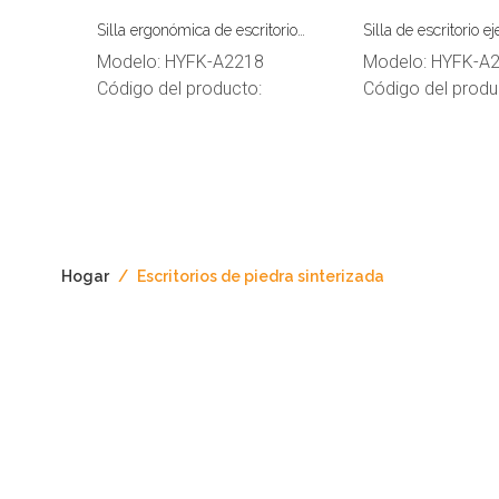
Silla ergonómica de escritorio
Silla de escritorio e
Executive Manager con respaldo
cuero genuino de luj
Modelo:
HYFK-A2218
Modelo:
HYFK-A
alto
Código del producto:
Código del produ
»
Hogar
/
Escritorios de piedra sinterizada