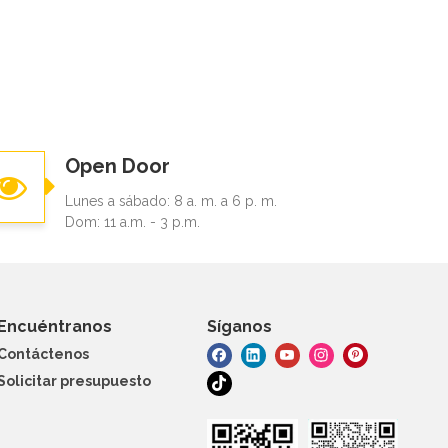
Open Door
Lunes a sábado: 8 a. m. a 6 p. m.
Dom: 11 a.m. - 3 p.m.
Encuéntranos
Síganos
Contáctenos
Solicitar presupuesto