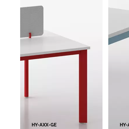
Pas
Pie cuentagotas de agua
mm 
80*43, barra transversal
tra
de tubo cuadrado plano
cua
50*25.(El grosor de los
25.(
tubos de acero es de 1,2
tub
HY-AXX-GE
HY-