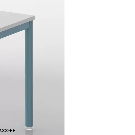
ador redondo de 45
de diámetro, barra
nsversal de tubo
drado plano de 50 *
El grosor de los
os de acero es de 1,2
AXX-FF