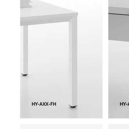
Pas
Clavijas cuadradas de 50
tub
x 50, travesaño de
20*
hipotenusa de 48 x 48.(El
de 
grosor de los tubos de
gro
HY-AXX-FH
HY-
acero es de 1,2 mm)
ace