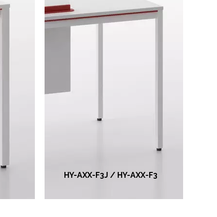
Pasador cuadrado 30*30,
*40,
barra transversal de
tubo cuadrado plano
nada
20*40 (versión simple sin
e
aluminio, espesor de
os
tubo cuadrado 30 2,0,
 1,5
espesor de barra
HY-AXX-F3J / HY-AXX-F3
transversal 1,5 mm).