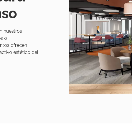
nso
n nuestros
es o
entos ofrecen
activo estético del