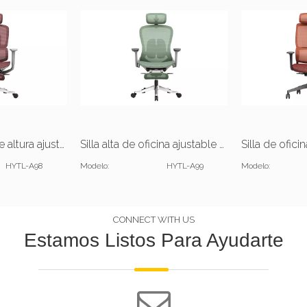
Silla de oficina de altura ajustable de lujo
Silla alta de oficina ajustable con reposapiés
HYTL-A98
Modelo:
HYTL-A99
Modelo:
CONNECT WITH US
Estamos Listos Para Ayudarte