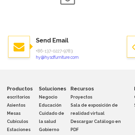
Send Email
+86-137-0227-9783
hy@hysdfurniture.com
Productos
Soluciones
Recursos
escritorios
Negocio
Proyectos
Asientos
Educación
Sala de exposición de
Mesas
Cuidado de
realidad virtual
Cubículos
la salud
Descargar Catálogo en
Estaciones
Gobierno
PDF