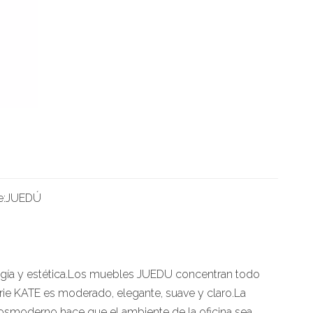
e:
JUEDÚ
nología y estética.Los muebles JUEDU concentran todo
serie KATE es moderado, elegante, suave y claro.La
 posmoderno hace que el ambiente de la oficina sea