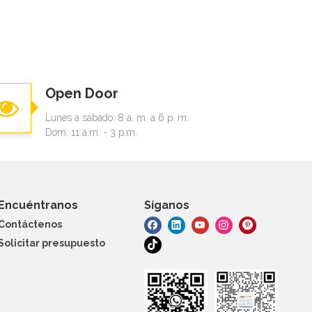
Open Door
Lunes a sábado: 8 a. m. a 6 p. m.
Dom: 11 a.m. - 3 p.m.
Encuéntranos
Síganos
Contáctenos
Solicitar presupuesto