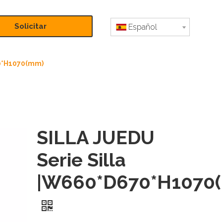
Solicitar
Español
presupuesto
70*H1070(mm)
SILLA JUEDU
Serie Silla
|W660*D670*H1070