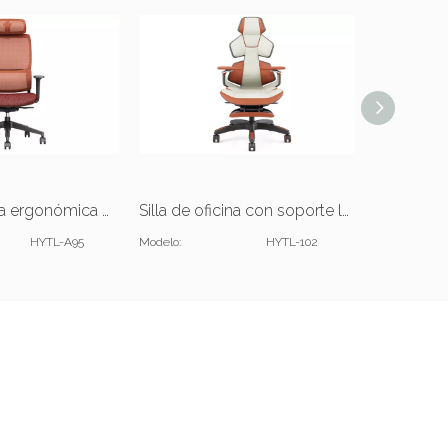
Silla de oficina ergonómica moderna de lujo
Silla de oficina con soporte lumbar ajustable
HYTL-A95
Modelo:
HYTL-102
Modelo: