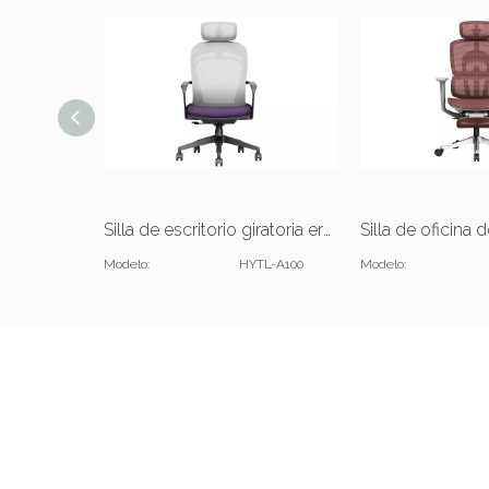
Silla de escritorio giratoria ergonómica y ajustable con reposacabezas
Modelo:
HYTL-A100
Modelo: