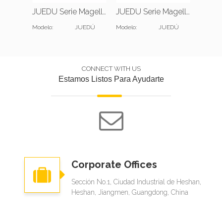
JUEDU Serie Magell Cuatro puntas |W2800*D1200*H1080(mm) |W2400*D1200*H1080(mm)
JUEDU Serie Magell Dos puntas |W1400*D1200*H1080(mm) |W1200*D1200*H1080(mm)
Modelo:
JUEDÚ
Modelo:
JUEDÚ
Modelo:
CONNECT WITH US
Estamos Listos Para Ayudarte
Corporate Offices
Sección No.1, Ciudad Industrial de Heshan,
Heshan, Jiangmen, Guangdong, China