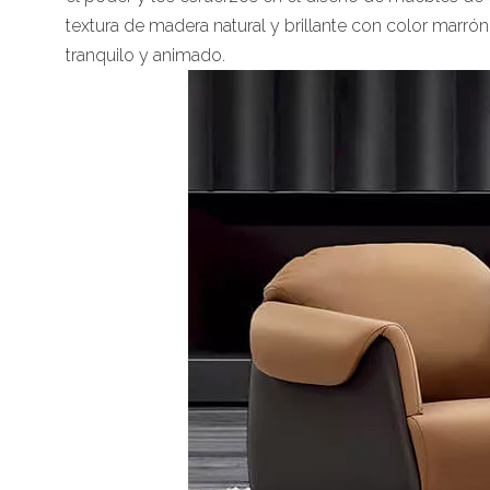
textura de madera natural y brillante con color marró
tranquilo y animado.