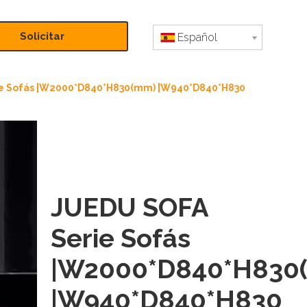
Solicitar
Español
presupuesto
e Sofás |W2000*D840*H830(mm) |W940*D840*H830
JUEDU SOFA
Serie Sofás
|W2000*D840*H830
|W940*D840*H830