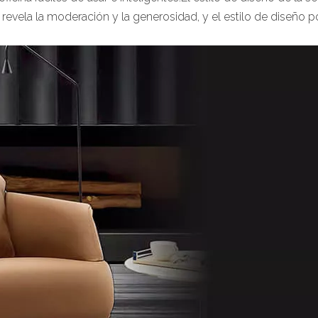
n revela la moderación y la generosidad, y el estilo de diseño