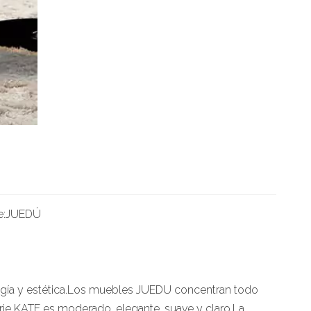
e:
JUEDÚ
nología y estética.Los muebles JUEDU concentran todo
serie KATE es moderado, elegante, suave y claro.La