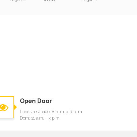
Elegante
Modelo:
Elegante
Open Door
Lunes a sábado: 8 a. m. a 6 p. m.
Dom: 11 a.m. - 3 p.m.