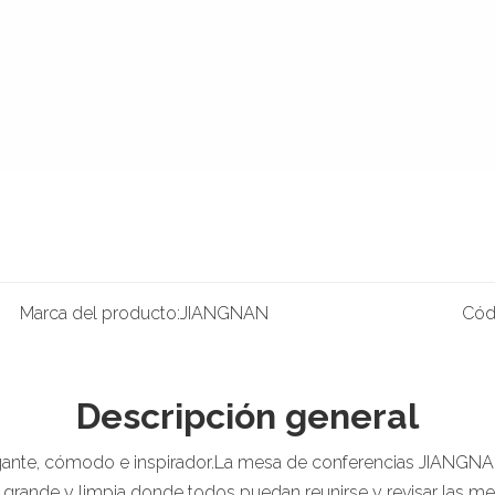
Marca del producto:
JIANGNAN
Cód
Descripción general
egante, cómodo e inspirador.La mesa de conferencias JIANGNAN
 grande y limpia donde todos puedan reunirse y revisar las me