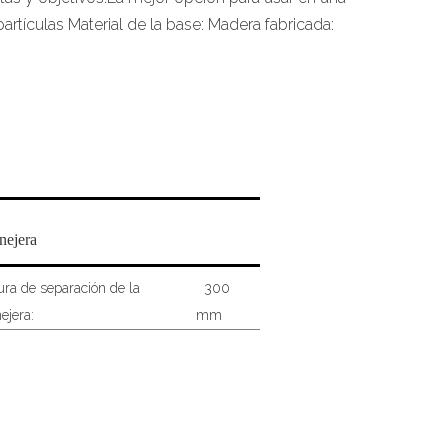
artículas Material de la base: Madera fabricada:
nejera
ura de separación de la
300
ejera:
mm