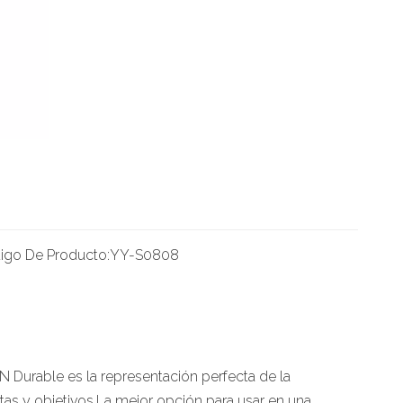
igo De Producto:
YY-S0808
 Durable es la representación perfecta de la
tas y objetivos.La mejor opción para usar en una