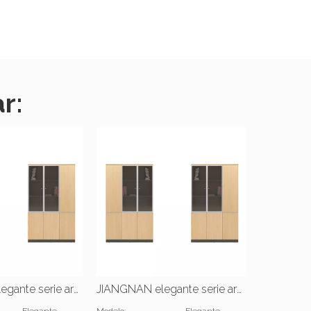
r:
JIANGNAN elegante serie archivador de tres puertas |W1200*D400*2000(mm)
JIANGNAN elegante serie archivador de tres puertas |W1200*D400*2000(mm)