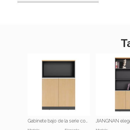
T
Gabinete bajo de la serie con estilo de JIANGNAN |W800*D400*1200(mm)