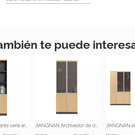
ambién te puede interesa
JIANGNAN elegante serie archivador de dos puertas |W800*D400*2000(mm)
JIANGNAN Archivador de dos puertas con estilo de la serie |W800*D400*2000(mm)