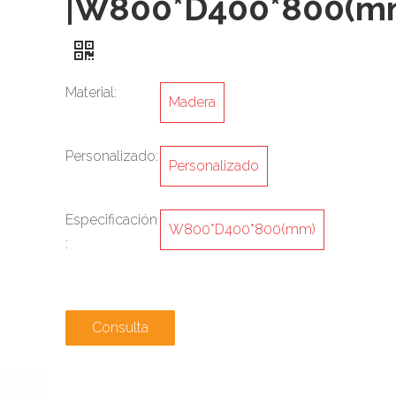
|W800*D400*800(m
Material:
Madera
Personalizado:
Personalizado
Especificación
W800*D400*800(mm)
:
Consulta