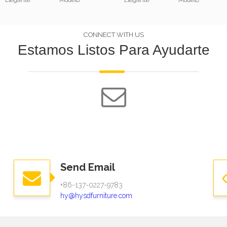
Elegante
Modelo:
Elegante
Modelo:
CONNECT WITH US
Estamos Listos Para Ayudarte
Send Email
+86-137-0227-9783
hy@hysdfurniture.com