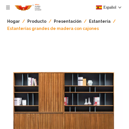
Español
Hogar
/
Producto
/
Presentación
/
Estantería
/
Estanterías grandes de madera con cajones