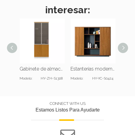
interesar:
Gabinete de almacenamiento de libros con puertas de vidrio
Estanterías modernas hechas a medida con puertas
Modelo:
HY-ZH-S1308
Modelo:
HY-YC-S0424
Modelo:
CONNECT WITH US
Estamos Listos Para Ayudarte