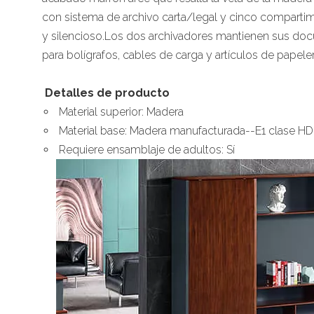
con sistema de archivo carta/legal y cinco comparti
y silencioso.Los dos archivadores mantienen sus do
para bolígrafos, cables de carga y artículos de papeler
Detalles de producto
Material superior: Madera
Material base: Madera manufacturada--E1 clase 
Requiere ensamblaje de adultos: Sí