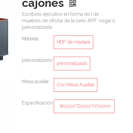
cajones
Escritorio ejecutivo en forma de l de
muebles de oficina de la serie JEFF, nogal o
personalizado
Material:
HDF de madera
personalizado
personalizado
:
Mesa auxiliar:
Con Mesa Auxiliar
Especificación
W2000*D1000*H700(m
:
m)