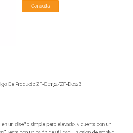
Consulta
igo De Producto:
ZF-D0132/ZF-D0128
a en un diseño simple pero elevado, y cuenta con un
r.Cuenta con un cajón de utilidad, un cajón de archivo