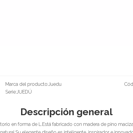
Marca del producto:
Juedu
Cód
Serie:
JUEDÚ
Descripción general
itorio en forma de L.Está fabricado con madera de pino maciz
atural.Su elegante diseño es inteligente, inspirador e innovado