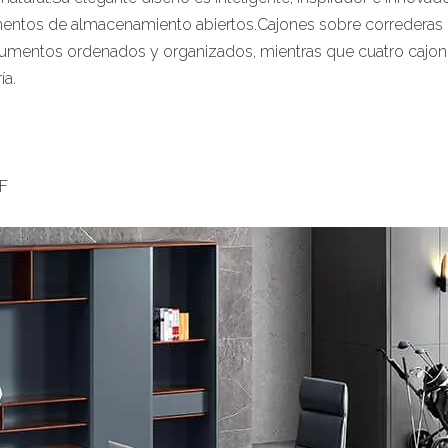
mentos de almacenamiento abiertos.Cajones sobre correderas 
cumentos ordenados y organizados, mientras que cuatro cajon
ía.
HDF