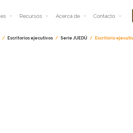
nes
Recursos
Acerca de
Contacto
/
Escritorios ejecutivos
/
Serie JUEDÚ
/
Escritorio ejecut